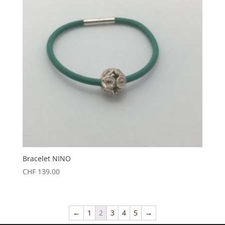
Bracelet NINO
CHF
139.00
←
1
2
3
4
5
→