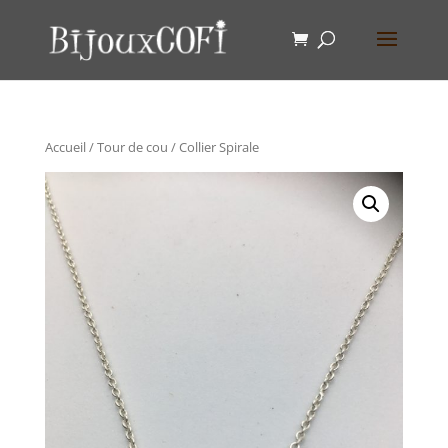
Accueil
/
Tour de cou
/ Collier Spirale