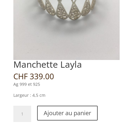
Manchette Layla
CHF
339.00
Ag 999 et 925
Largeur : 4,5 cm
quantité
Ajouter au panier
de
Manchette
Layla