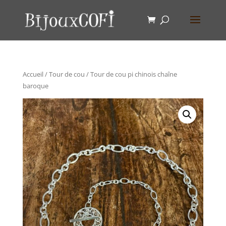
Accueil
/
Tour de cou
/ Tour de cou pi chinois chaîne
baroque