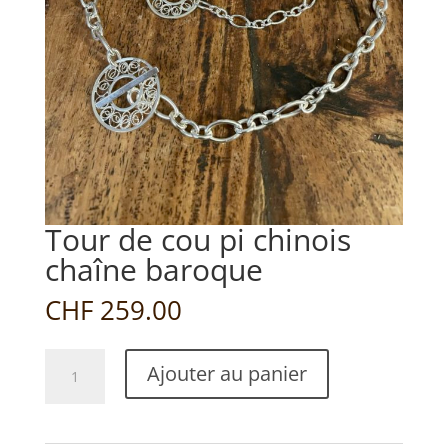
Tour de cou pi chinois
chaîne baroque
CHF
259.00
quantité
Ajouter au panier
de
Tour
de