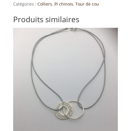
cou
Catégories :
Colliers
,
Pi chinois
,
Tour de cou
pi
chinois
Produits similaires
chaîne
baroque